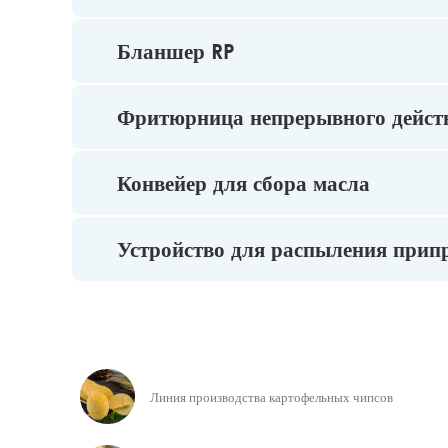
Бланшер RP
Фритюрница непрерывного дейст
Конвейер для сбора масла
Устройство для распыления прип
Линия производства картофельных чипсов