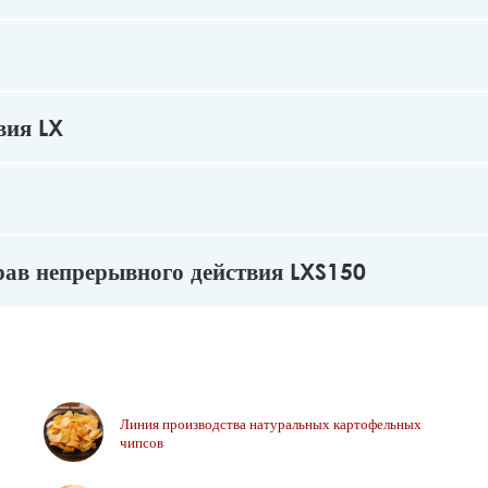
вия LX
рав непрерывного действия LXS150
Линия производства натуральных картофельных
чипсов