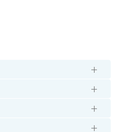
+
+
+
+