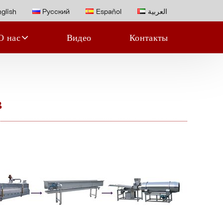
glish
Русский
Español
العربية
О нас
Видео
Контакты
в