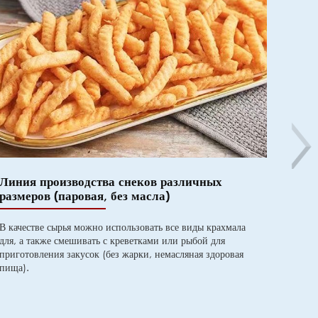
Линия производства снеков различных
Линия
размеров (паровая, без масла)
Линия 
использ
В качестве сырья можно использовать все виды крахмала
картоф
для, а также смешивать с креветками или рыбой для
пшеничн
приготовления закусок (без жарки, немасляная здоровая
устано
пища).