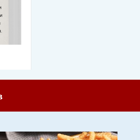
и
и
й
.
в