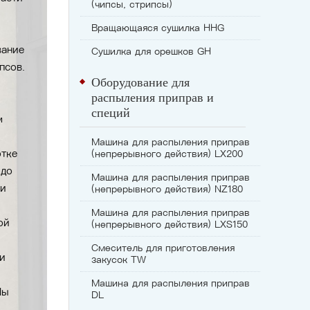
(чипсы, стрипсы)
Вращающаяся сушилка HHG
вание
Сушилка для орешков GH
псов.
Оборудование для
распыления приправ и
специй
м
Машина для распыления приправ
отке
(непрерывного действия) LX200
 до
Машина для распыления приправ
 и
(непрерывного действия) NZ180
Машина для распыления приправ
ой
(непрерывного действия) LXS150
Смеситель для приготовления
и
закусок TW
Машина для распыления приправ
Мы
DL