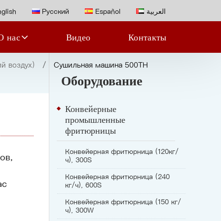
glish
Русский
Español
العربية
О нас
Видео
Контакты
й воздух)
Сушильная машина 500TH
Оборудование
Конвейерные
промышленные
фритюрницы
Конвейерная фритюрница (120кг/
ов,
ч), 300S
Конвейерная фритюрница (240
ас
кг/ч), 600S
Конвейерная фритюрница (150 кг/
ч), 300W